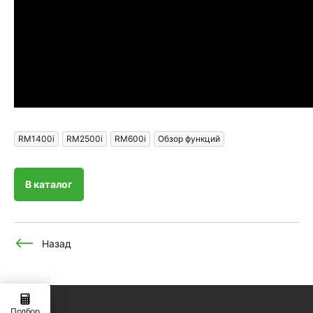
RM1400i
RM2500i
RM600i
Обзор функций
В каталог
Назад
Подбор